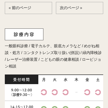
« 前のページ
次のページ »
診療内容
一般眼科診療 / 電子カルテ、眼底カメラなど / めがね相
談・処方 / コンタクトレンズ取り扱い(併設) / 緑内障検診
/ レーザー治療装置 / こどもの眼の健康相談 / ロービジョ
ン相談
受付時間
月
火
水
木
金
土
9:00～12:00
－
（診療9:30～）
14:15～17:00