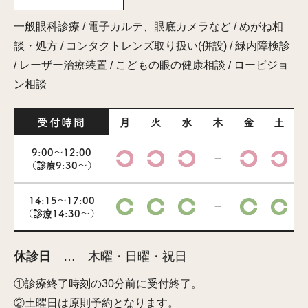
一般眼科診療 / 電子カルテ、眼底カメラなど / めがね相
談・処方 / コンタクトレンズ取り扱い(併設) / 緑内障検診
/ レーザー治療装置 / こどもの眼の健康相談 / ロービジョ
ン相談
受付時間
月
火
水
木
金
土
9:00～12:00
－
（診療9:30～）
14:15～17:00
－
（診療14:30～）
休診日
… 木曜・日曜・祝日
①診療終了時刻の30分前に受付終了。
②土曜日は原則予約となります。